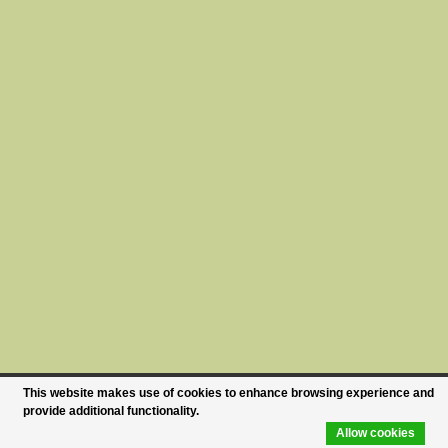
This website makes use of cookies to enhance browsing experience and
provide additional functionality.
Allow cookies